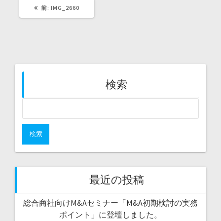
過
前:
IMG_2660
去
の
投
稿:
検索
検
索:
最近の投稿
総合商社向けM&Aセミナー「M&A初期検討の実務
ポイント」に登壇しました。