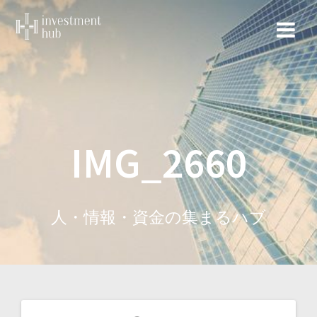
コ
ン
テ
ン
ツ
へ
ス
キ
ッ
IMG_2660
プ
人・情報・資金の集まるハブ