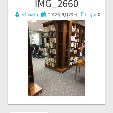
IMG_2660
投
稿
KTanaka
2018年9月23日
0
ナ
ビ
ゲ
ー
シ
ョ
ン