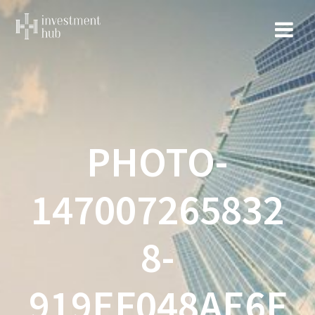
コ
ン
テ
ン
ツ
へ
ス
キ
ッ
PHOTO-
プ
147007265832
8-
919EF048AE6F