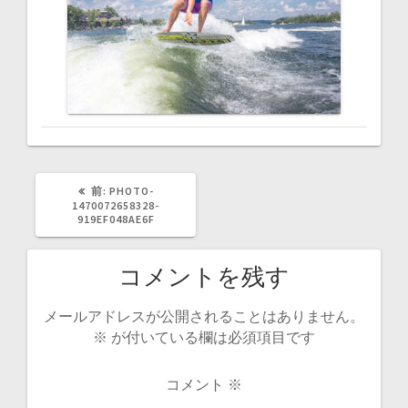
ー
シ
ョ
ン
過
前:
PHOTO-
去
1470072658328-
の
919EF048AE6F
投
稿:
コメントを残す
メールアドレスが公開されることはありません。
※
が付いている欄は必須項目です
コメント
※