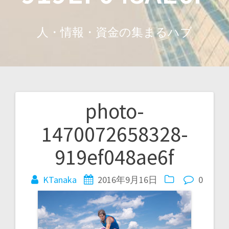
人・情報・資金の集まるハブ
photo-
投
1470072658328-
稿
919ef048ae6f
ナ
ビ
KTanaka
2016年9月16日
0
ゲ