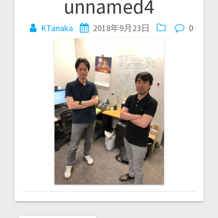
unnamed4
投
稿
KTanaka
2018年9月23日
0
ナ
ビ
ゲ
ー
シ
ョ
ン