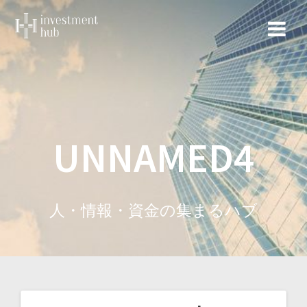
コ
ン
テ
ン
ツ
へ
ス
キ
ッ
UNNAMED4
プ
人・情報・資金の集まるハブ