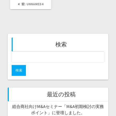
過
前:
UNNAMED4
去
の
投
稿:
検索
検
索:
最近の投稿
総合商社向けM&Aセミナー「M&A初期検討の実務
ポイント」に登壇しました。